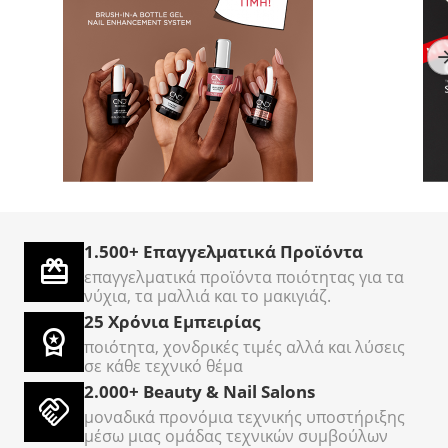
TOP Nails
AcryLiquid+ Sculpting
C
Επαγγελματικός Κόφτης
3786ml - Υγρό
O
Νυχιών Ποδιών
ακρυλικων νυχιών
Σε Απόθεμα
Σε Απόθεμα
Σ
Cantilever – Σετ 5
Τεμαχίων
1.500+ Επαγγελματικά Προϊόντα
€
50
€
500
€
00
00
επαγγελματικά προϊόντα ποιότητας για τα
νύχια, τα μαλλιά και το μακιγιάζ.
25 Χρόνια Εμπειρίας
ποιότητα, χονδρικές τιμές αλλά και λύσεις
σε κάθε τεχνικό θέμα
2.000+ Beauty & Nail Salons
μοναδικά προνόμια τεχνικής υποστήριξης
μέσω μιας ομάδας τεχνικών συμβούλων