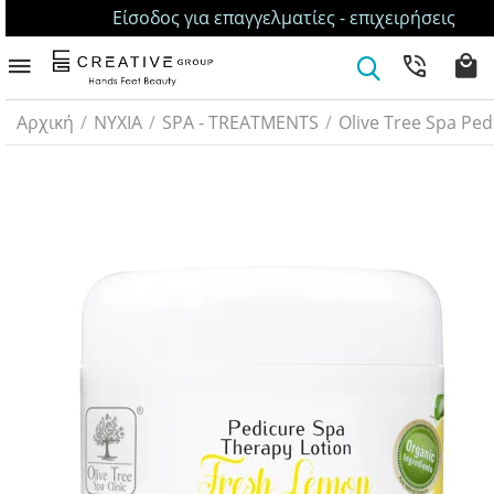
Είσοδος για επαγγελματίες - επιχειρήσεις
Αρχική
/
ΝΥΧΙΑ
/
SPA - TREATMENTS
/
Olive Tree Spa Ped