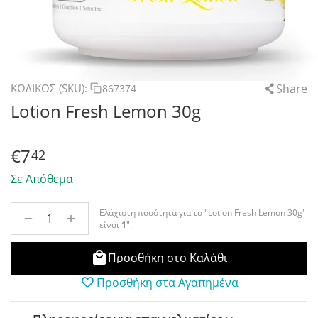
Share
ΚΩΔΙΚΟΣ (SKU):
867374
Lotion Fresh Lemon 30g
€
7
42
Σε Απόθεμα
Ελάχιστη ποσότητα για το "Lotion Fresh Lemon 30g"
+
−
είναι
1
".
Προσθήκη στο Καλάθι
Προσθήκη στα Αγαπημένα