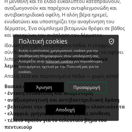
Η μενθόλη και το έλαιο ευκάλυπτου καταπραΰνουν,
αναζωογονούν και παρέχουν αντιφλεγμονώδη και
αντιβακτηριδιακά οφέλη. Η αλόη βέρα ηρεμεί,
ενυδατώνει και υποστηρίζει την αναγέννηση του
δέρματος. Ένα σύμπλεγμα βιταμινών θρέφει σε βάθος
και επιταχύνει την ανάπλαση του δέρματος.
Πολιτική cookies
Ιδανική για ξηρά, κουρασμένα πόδια. Η ελαφριά
Αυτός ο ιστότοπος χρησιμοποιεί cookies για την
σύνθεσή του απορροφάται γρήγορα χωρίς να αφήνει
αποθήκευση πληροφοριών στον υπολογιστή σας.
λιπαρότητα, ενώ το
αναζωογονητικό άρωμα
Ανατρέξτε στην
πολιτική cookies
για περισσότερες
λεμονιού
διεγείρει τις αισθήσεις.
λεπτομέρειες σχετικά με την Πολιτική μας για τα
cookies.
Απαλά, λεία και περιποιημένα πόδια — χωρίς κόπο!
Βασικά οφέλη:
Άρνηση
Προσαρμογή
•
έντονη ενυδάτωση και αναγέννηση
•
αναζωογονητική και αντιβακτηριδιακή δράση
•
βελτιώνει την απαλότητα και την ελαστικότητα
Αποδοχή
•
ελαφριά, γρήγορης απορρόφησης σύνθεση
•
τέλειο προϊόν για το τελευταίο βήμα του
πεντικιούρ