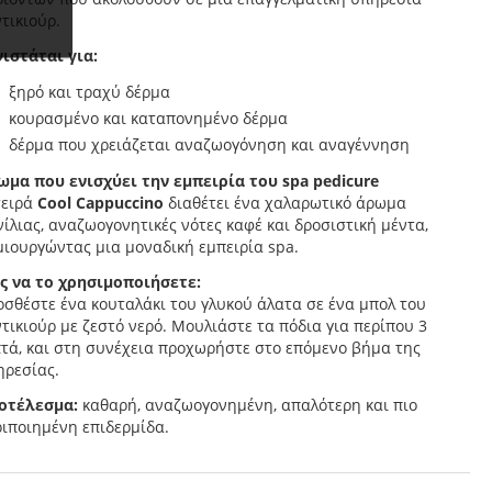
ντικιούρ.
νιστάται για:
ξηρό και τραχύ δέρμα
κουρασμένο και καταπονημένο δέρμα
δέρμα που χρειάζεται αναζωογόνηση και αναγέννηση
ωμα που ενισχύει την εμπειρία του spa pedicure
σειρά
Cool Cappuccino
διαθέτει ένα χαλαρωτικό άρωμα
ίλιας, αναζωογονητικές νότες καφέ και δροσιστική μέντα,
μιουργώντας μια μοναδική εμπειρία spa.
ς να το χρησιμοποιήσετε:
σθέστε ένα κουταλάκι του γλυκού άλατα σε ένα μπολ του
τικιούρ με ζεστό νερό. Μουλιάστε τα πόδια για περίπου 3
πτά, και στη συνέχεια προχωρήστε στο επόμενο βήμα της
ηρεσίας.
οτέλεσμα:
καθαρή, αναζωογονημένη, απαλότερη και πιο
ιποιημένη επιδερμίδα.