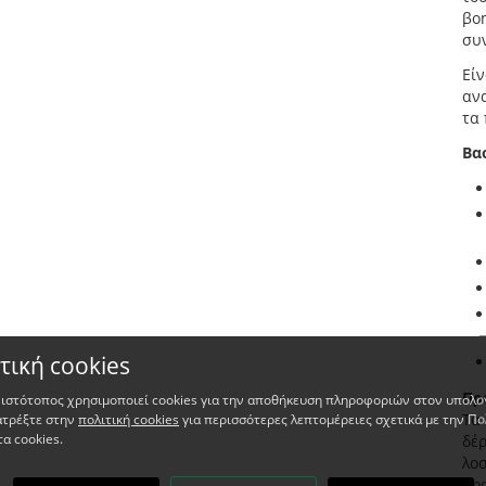
βο
συ
Είν
αν
τα 
Βα
τική cookies
Πρ
 ιστότοπος χρησιμοποιεί cookies για την αποθήκευση πληροφοριών στον υπολο
Τα 
ατρέξτε στην
πολιτική cookies
για περισσότερες λεπτομέρειες σχετικά με την Πο
τα cookies.
δέρ
λο
πρ