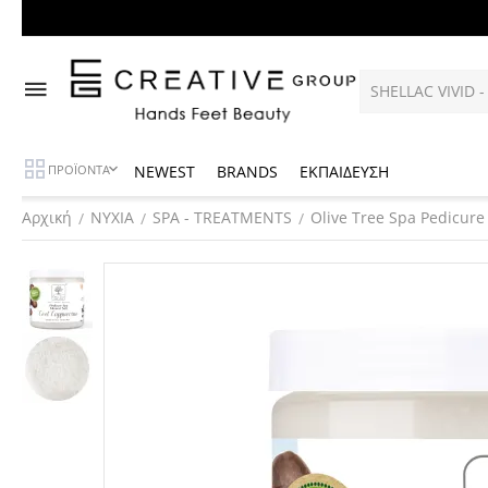
NEWEST
BRANDS
ΕΚΠΑΙΔΕΥΣΗ
ΠΡΟΪΟΝΤΑ
Αρχική
ΝΥΧΙΑ
SPA - TREATMENTS
Olive Tree Spa Pedicure
/
/
/