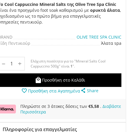
Το Cool Cappuccino Mineral Salts της Olive Tree Spa Clinic
είναι ένα προηγμένο foot soak καθαρισμού με
ορυκτά άλατα
,
σχεδιασμένο ως το πρώτο βήμα για επαγγελματικές
υπηρεσίες πεντικιούρ.
BRAND
OLIVE TREE SPA CLINIC
Είδη Πεντικιούρ
Άλατα spa
Ελάχιστη ποσότητα για το "Mineral Salts Cool
+
−
Cappuccino 500g" είναι
1
".
Προσθήκη στο Καλάθι
Share
Προσθήκη στα Αγαπημένα
Πληρώστε σε 3 άτοκες δόσεις των
€
5,58
.
Διαβάστε
Περισσότερα
Πληροφορίες για επαγγελματίες