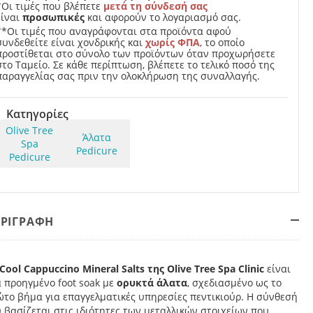
*Οι τιμές που βλέπετε
μετά τη σύνδεσή σας
είναι
προσωπικές
και αφορούν το λογαριασμό σας.
**Οι τιμές που αναγράφονται στα προϊόντα αφού
συνδεθείτε είναι χονδρικής και
χωρίς ΦΠΑ
, το οποίο
προστίθεται στο σύνολο των προϊόντων όταν προχωρήσετε
στο Ταμείο. Σε κάθε περίπτωση, βλέπετε το τελικό ποσό της
παραγγελίας σας πριν την ολοκλήρωση της συναλλαγής.
Κατηγορίες
Olive Tree
Άλατα
Spa
Pedicure
Pedicure
ΕΡΙΓΡΑΦΗ
Cool Cappuccino Mineral Salts της Olive Tree Spa Clinic
είναι
 προηγμένο foot soak με
ορυκτά άλατα
, σχεδιασμένο ως το
ώτο βήμα για επαγγελματικές υπηρεσίες πεντικιούρ. Η σύνθεσή
 βασίζεται στις ιδιότητες των μεταλλικών στοιχείων που