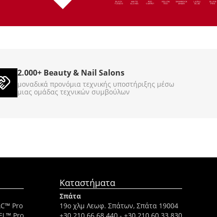
 Treasure 3785g
Gel Scrub Cool Cappuccino
3785g
860044
860045
ΚΩΔΙΚΟΣ (SKU):
Σε Απόθεμα
2.000+ Beauty & Nail Salons
€
89
00
μοναδικά προνόμια τεχνικής υποστήριξης μέσω
μιας ομάδας τεχνικών συμβούλων
Καταστήματα
Σπάτα
AC™ Pro
19ο χλμ Λεωφ. Σπάτων, Σπάτα 19004
EL™ Pro
+30 210 66 68 440
-
+30 210 60 33 830