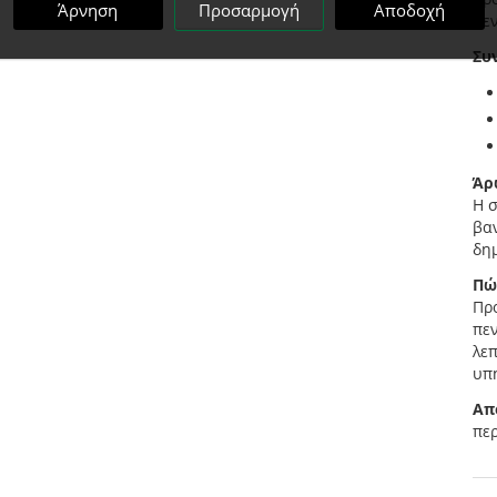
Άρνηση
Προσαρμογή
Αποδοχή
πε
Συ
Άρ
Η 
βαν
δη
Πώ
Προ
πεν
λε
υπ
Απ
περ