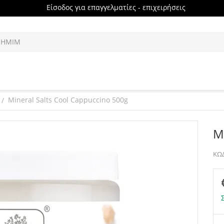
Είσοδος για επαγγελματίες - επιχειρήσεις
Mineral Salts Cool Cappuccino 500g
/
M
ΚΩΔ