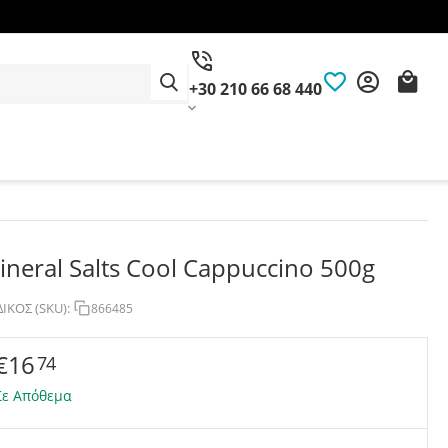
+30 210 66 68 440
ineral Salts Cool Cappuccino 500g
ΙΚΟΣ (SKU):
866485
€
16
74
Σε Απόθεμα