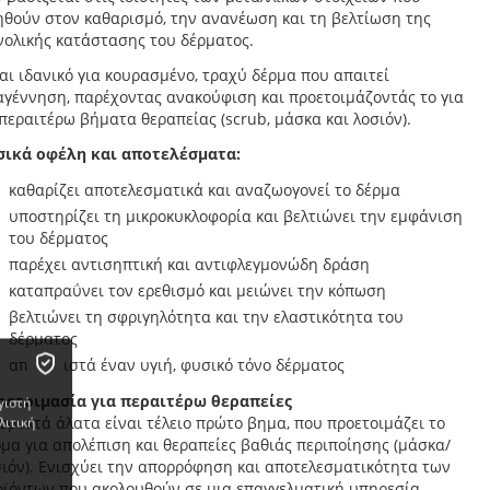
ηθούν στον καθαρισμό, την ανανέωση και τη βελτίωση της
νολικής κατάστασης του δέρματος.
αι ιδανικό για κουρασμένο, τραχύ δέρμα που απαιτεί
αγέννηση, παρέχοντας ανακούφιση και προετοιμάζοντάς το για
περαιτέρω βήματα θεραπείας (scrub, μάσκα και λοσιόν).
σικά οφέλη και αποτελέσματα:
καθαρίζει αποτελεσματικά και αναζωογονεί το δέρμα
υποστηρίζει τη μικροκυκλοφορία και βελτιώνει την εμφάνιση
του δέρματος
παρέχει αντισηπτική και αντιφλεγμονώδη δράση
καταπραΰνει τον ερεθισμό και μειώνει την κόπωση
βελτιώνει τη σφριγηλότητα και την ελαστικότητα του
δέρματος
αποκαθιστά έναν υγιή, φυσικό τόνο δέρματος
οετοιμασία για περαιτέρω θεραπείες
γιστή
ορυκτά άλατα είναι τέλειο πρώτο βημα, που προετοιμάζει το
λιτική
μα για απολέπιση και θεραπείες βαθιάς περιποίησης (μάσκα/
σιόν). Ενισχύει την απορρόφηση και αποτελεσματικότητα των
οϊόντων που ακολουθούν σε μια επαγγελματική υπηρεσία