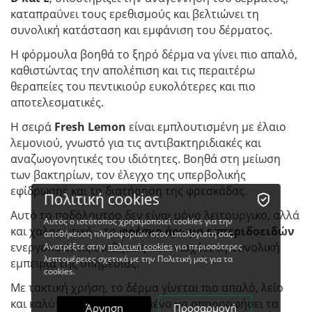
καταπραΰνει τους ερεθισμούς και βελτιώνει τη
συνολική κατάσταση και εμφάνιση του δέρματος.
Η φόρμουλα βοηθά το ξηρό δέρμα να γίνει πιο απαλό,
καθιστώντας την απολέπιση και τις περαιτέρω
θεραπείες του πεντικιούρ ευκολότερες και πιο
αποτελεσματικές.
Η σειρά
Fresh Lemon
είναι εμπλουτισμένη με έλαιο
λεμονιού, γνωστό για τις αντιβακτηριδιακές και
αναζωογονητικές του ιδιότητες. Βοηθά στη μείωση
των βακτηρίων, τον έλεγχο της υπερβολικής
εφίδρωσης και τη διατήρηση της φρεσκάδας.
Πολιτική cookies
Αυτό το ποδόλουτρο δεν είναι μόνο λειτουργικό, αλλά
Αυτός ο ιστότοπος χρησιμοποιεί cookies για την
και χαλαρωτικό – το
φρέσκο άρωμα εσπεριδοειδών
αποθήκευση πληροφοριών στον υπολογιστή σας.
ενεργοποιεί τις αισθήσεις και ενισχύει τη συνολική
Ανατρέξτε στην
πολιτική cookies
για περισσότερες
λεπτομέρειες σχετικά με την Πολιτική μας για τα
εμπειρία της υπηρεσίας.
cookies.
Με τακτική χρήση, το δέρμα γίνεται πιο απαλό, λείο
και καλύτερα προετοιμασμένο να απορροφήσει τα
Άρνηση
Προσαρμογή