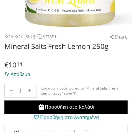
Share
ΚΩΔΙΚΟΣ (SKU):
867351
Mineral Salts Fresh Lemon 250g
€
10
11
Σε Απόθεμα
Ελάχιστη ποσότητα για το "Mineral Salts Fresh
+
−
Lemon 250g" είναι
1
".
Προσθήκη στο Καλάθι
Προσθήκη στα Αγαπημένα