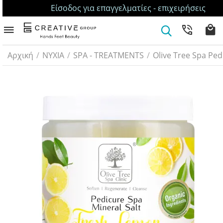
Είσοδος για επαγγελματίες - επιχειρήσεις
Αρχική
/
ΝΥΧΙΑ
/
SPA - TREATMENTS
/
Olive Tree Spa Ped