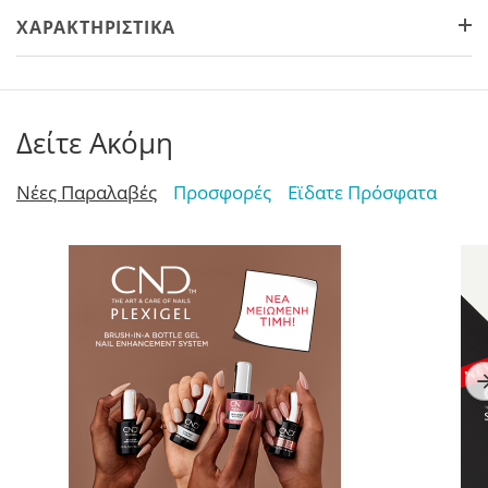
ΧΑΡΑΚΤΗΡΙΣΤΙΚΆ
Δείτε Ακόμη
Νέες Παραλαβές
Προσφορές
Εϊδατε Πρόσφατα
TOP Nails
AcryLiquid+ Sculpting
C