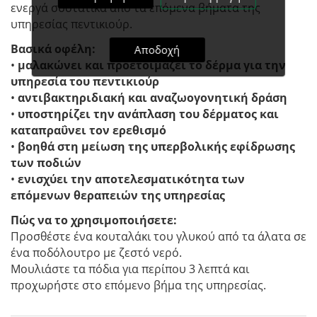
ενεργά συστατικά από τα επόμενα βήματα της
υπηρεσίας πεντικιούρ.
Βασικά οφέλη:
Αποδοχή
•
μαλακώνει και προετοιμάζει το δέρμα για την
υπηρεσία του πεντικιούρ
•
αντιβακτηριδιακή και αναζωογονητική δράση
•
υποστηρίζει την ανάπλαση του δέρματος και
καταπραΰνει τον ερεθισμό
•
βοηθά στη μείωση της υπερβολικής εφίδρωσης
των ποδιών
•
ενισχύει την αποτελεσματικότητα των
επόμενων θεραπειών της υπηρεσίας
Πώς να το χρησιμοποιήσετε:
Προσθέστε ένα κουταλάκι του γλυκού από τα άλατα σε
ένα ποδόλουτρο με ζεστό νερό.
Μουλιάστε τα πόδια για περίπου 3 λεπτά και
προχωρήστε στο επόμενο βήμα της υπηρεσίας.