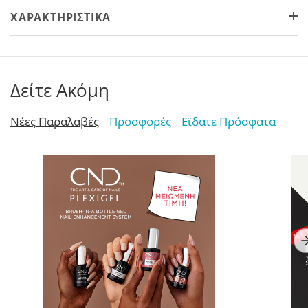
ΧΑΡΑΚΤΗΡΙΣΤΙΚΆ
Δείτε Ακόμη
Νέες Παραλαβές
Προσφορές
Εϊδατε Πρόσφατα
TOP Nails
AcryLiquid+ Sculpting
C