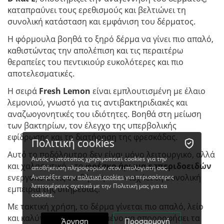
καταπραΰνει τους ερεθισμούς και βελτιώνει τη
συνολική κατάσταση και εμφάνιση του δέρματος.
Η φόρμουλα βοηθά το ξηρό δέρμα να γίνει πιο απαλό,
καθιστώντας την απολέπιση και τις περαιτέρω
θεραπείες του πεντικιούρ ευκολότερες και πιο
αποτελεσματικές.
Η σειρά
Fresh Lemon
είναι εμπλουτισμένη με έλαιο
λεμονιού, γνωστό για τις αντιβακτηριδιακές και
αναζωογονητικές του ιδιότητες. Βοηθά στη μείωση
των βακτηρίων, τον έλεγχο της υπερβολικής
εφίδρωσης και τη διατήρηση της φρεσκάδας.
Πολιτική cookies
Αυτό το ποδόλουτρο δεν είναι μόνο λειτουργικό, αλλά
Αυτός ο ιστότοπος χρησιμοποιεί cookies για την
και χαλαρωτικό – το
φρέσκο άρωμα εσπεριδοειδών
αποθήκευση πληροφοριών στον υπολογιστή σας.
ενεργοποιεί τις αισθήσεις και ενισχύει τη συνολική
Ανατρέξτε στην
πολιτική cookies
για περισσότερες
λεπτομέρειες σχετικά με την Πολιτική μας για τα
εμπειρία της υπηρεσίας.
cookies.
Με τακτική χρήση, το δέρμα γίνεται πιο απαλό, λείο
και καλύτερα προετοιμασμένο να απορροφήσει τα
Άρνηση
Προσαρμογή