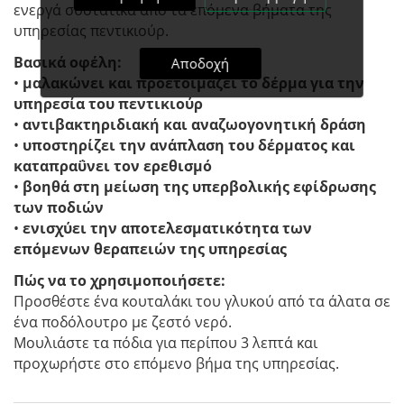
ενεργά συστατικά από τα επόμενα βήματα της
υπηρεσίας πεντικιούρ.
Βασικά οφέλη:
Αποδοχή
•
μαλακώνει και προετοιμάζει το δέρμα για την
υπηρεσία του πεντικιούρ
•
αντιβακτηριδιακή και αναζωογονητική δράση
•
υποστηρίζει την ανάπλαση του δέρματος και
καταπραΰνει τον ερεθισμό
•
βοηθά στη μείωση της υπερβολικής εφίδρωσης
των ποδιών
•
ενισχύει την αποτελεσματικότητα των
επόμενων θεραπειών της υπηρεσίας
Πώς να το χρησιμοποιήσετε:
Προσθέστε ένα κουταλάκι του γλυκού από τα άλατα σε
ένα ποδόλουτρο με ζεστό νερό.
Μουλιάστε τα πόδια για περίπου 3 λεπτά και
προχωρήστε στο επόμενο βήμα της υπηρεσίας.