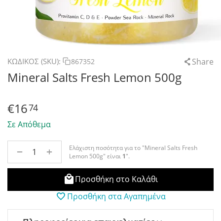
Share
ΚΩΔΙΚΟΣ (SKU):
867352
Mineral Salts Fresh Lemon 500g
€
16
74
Σε Απόθεμα
Ελάχιστη ποσότητα για το "Mineral Salts Fresh
+
−
Lemon 500g" είναι
1
".
Προσθήκη στο Καλάθι
Προσθήκη στα Αγαπημένα