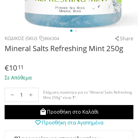
Share
ΚΩΔΙΚΟΣ (SKU):
866304
Mineral Salts Refreshing Mint 250g
€
10
11
Σε Απόθεμα
Ελάχιστη ποσότητα για το "Mineral Salts Refreshing
+
−
Mint 250g" είναι
1
".
Προσθήκη στο Καλάθι
Προσθήκη στα Αγαπημένα