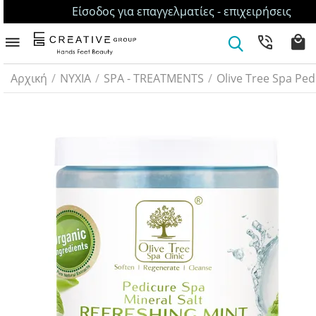
Είσοδος για επαγγελματίες - επιχειρήσεις
Αρχική
/
ΝΥΧΙΑ
/
SPA - TREATMENTS
/
Olive Tree Spa Ped