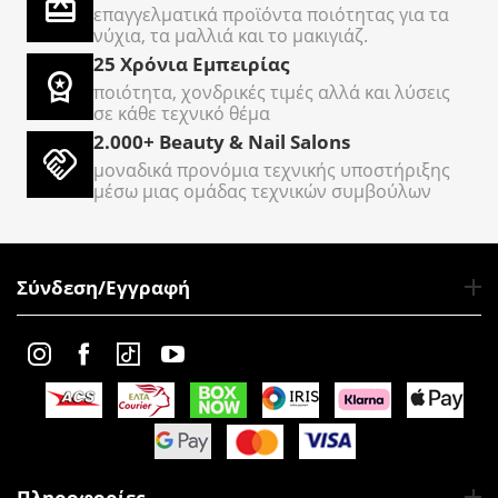
επαγγελματικά προϊόντα ποιότητας για τα
νύχια, τα μαλλιά και το μακιγιάζ.
25 Χρόνια Εμπειρίας
ποιότητα, χονδρικές τιμές αλλά και λύσεις
σε κάθε τεχνικό θέμα
2.000+ Beauty & Nail Salons
μοναδικά προνόμια τεχνικής υποστήριξης
μέσω μιας ομάδας τεχνικών συμβούλων
Σύνδεση/Εγγραφή
Πληροφορίες