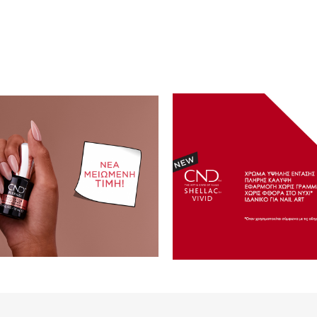
786ml -
CND™ Plexigel™ 4+1 Offer
Gel Scrub Gold
n
PLEXIGEL_4+1PACK_CND_CRG
ΚΩΔΙΚΟΣ (SKU):
ΚΩΔΙΚΟΣ (SKU):
Σε Απόθεμα
Σε Απόθεμα