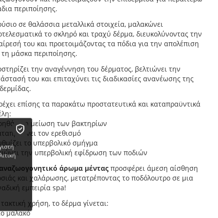
άδια περιποίησης.
ύσιο σε θαλάσσια μεταλλικά στοιχεία, μαλακώνει
τελεσματικά το σκληρό και τραχύ δέρμα, διευκολύνοντας την
ίρεσή του και προετοιμάζοντας τα πόδια για την απολέπιση
 τη μάσκα περιποίησης.
στηρίζει την αναγέννηση του δέρματος, βελτιώνει την
άστασή του και επιταχύνει τις διαδικασίες ανανέωσης της
δερμίδας.
ρέχει επίσης τα παρακάτω προστατευτικά και καταπραϋντικά
έλη:
βοηθά στη μείωση των βακτηρίων
αταπραΰνει τον ερεθισμό
υθμίζει το υπερβολικό σμήγμα
γιστή
μειώνει την υπερβολική εφίδρωση των ποδιών
λιτική
αναζωογονητικό άρωμα μέντας
προσφέρει άμεση αίσθηση
οσιάς και χαλάρωσης, μετατρέποντας το ποδόλουτρο σε μια
αδική εμπειρία spa!
τακτική χρήση, το δέρμα γίνεται:
ιο μαλακό