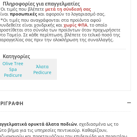
Πληροφορίες για επαγγελματίες
*Οι τιμές που βλέπετε
μετά τη σύνδεσή σας
είναι
προσωπικές
και αφορούν το λογαριασμό σας.
**Οι τιμές που αναγράφονται στα προϊόντα αφού
συνδεθείτε είναι χονδρικής και
χωρίς ΦΠΑ
, το οποίο
προστίθεται στο σύνολο των προϊόντων όταν προχωρήσετε
στο Ταμείο. Σε κάθε περίπτωση, βλέπετε το τελικό ποσό της
παραγγελίας σας πριν την ολοκλήρωση της συναλλαγής.
Κατηγορίες
Olive Tree
Άλατα
Spa
Pedicure
Pedicure
ΕΡΙΓΡΑΦΗ
αγγελματικά ορυκτά άλατα ποδιών
, σχεδιασμένα ως το
το βήμα για τις υπηρεσίες πεντικιούρ. Καθαρίζουν,
αζωογονούν και προετοιμάζουν την επιδερμίδα για περαιτέρω