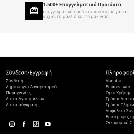
1.500+ Επαγγελματικά Προϊόντα
€
50
€
500
00
00
επαγγελματικά προϊόντα ποιότητας για τα
νύχια, τα μαλλιά και το μακιγιάζ.
Σύνδεση/Εγγραφή
Πληροφορί
Σύνδεση
About us
Δημιουργία Λογαριασμού
Επικοινωνία
Παραγγελίες
Οροι Χρήσης
Λίστα Αγαπημένων
Τρόποι Αποστ
Λίστα σύγκρισης
Τρόποι Πληρ
Ασφάλεια Συ
Επιστροφές π
Οικονομικά Στ