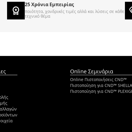
25 Χρόνια Εμπειρίας
€
125
€
89
00
00
ποιότητα, χονδρικές τιμές αλλά και λύσεις σε κάθε
τεχνικό θέμα
ες
Online Σεμινάρια
Online Πιστοποιήσεις CND™
Πιστοποίηση για CND™ SHELL
Πιστοποίηση για CND™ PLEXIG
ολής
ωμής
ναλλαγών
ροϊόντων
οιχεία