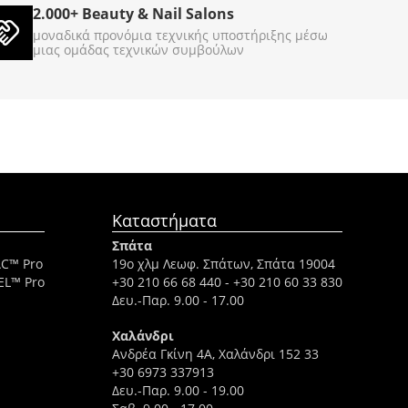
2.000+ Beauty & Nail Salons
€
89
00
μοναδικά προνόμια τεχνικής υποστήριξης μέσω
μιας ομάδας τεχνικών συμβούλων
Καταστήματα
Σπάτα
AC™ Pro
19ο χλμ Λεωφ. Σπάτων, Σπάτα 19004
EL™ Pro
+30 210 66 68 440
-
+30 210 60 33 830
Δευ.-Παρ. 9.00 - 17.00
Χαλάνδρι
Ανδρέα Γκίνη 4A, Χαλάνδρι 152 33
+30 6973 337913
Δευ.-Παρ. 9.00 - 19.00