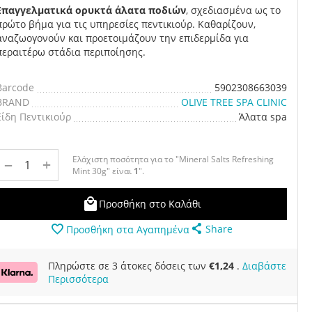
Επαγγελματικά ορυκτά άλατα ποδιών
, σχεδιασμένα ως το
πρώτο βήμα για τις υπηρεσίες πεντικιούρ. Καθαρίζουν,
αναζωογονούν και προετοιμάζουν την επιδερμίδα για
περαιτέρω στάδια περιποίησης.
Barcode
5902308663039
BRAND
OLIVE TREE SPA CLINIC
Είδη Πεντικιούρ
Άλατα spa
Ελάχιστη ποσότητα για το "Mineral Salts Refreshing
+
−
Mint 30g" είναι
1
".
Προσθήκη στο Καλάθι
Share
Προσθήκη στα Αγαπημένα
Πληρώστε σε 3 άτοκες δόσεις των
€
1,24
.
Διαβάστε
Περισσότερα