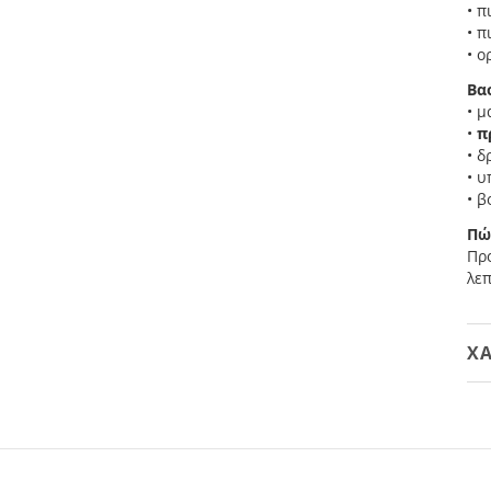
• π
• π
• ο
Βα
• μ
•
π
• δ
• 
• 
Πώ
Προ
λεπ
ΧΑ