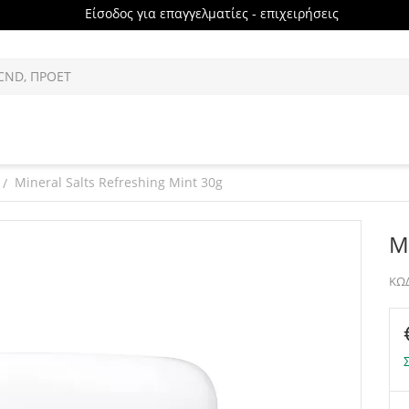
Είσοδος για επαγγελματίες - επιχειρήσεις
Mineral Salts Refreshing Mint 30g
/
M
ΚΩΔ