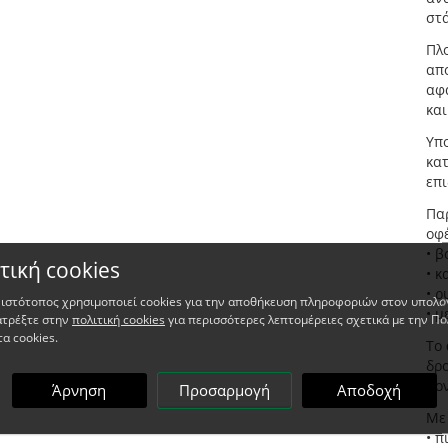
στ
Πλο
απο
αφα
και
Υπο
κατ
επι
Πα
οφ
• 
τική cookies
• κ
• ρ
 ιστότοπος χρησιμοποιεί cookies για την αποθήκευση πληροφοριών στον υπολο
• 
ατρέξτε στην
πολιτική cookies
για περισσότερες λεπτομέρειες σχετικά με την Πο
τα cookies.
Το
δρ
μον
Άρνηση
Προσαρμογή
Αποδοχή
Με 
• π