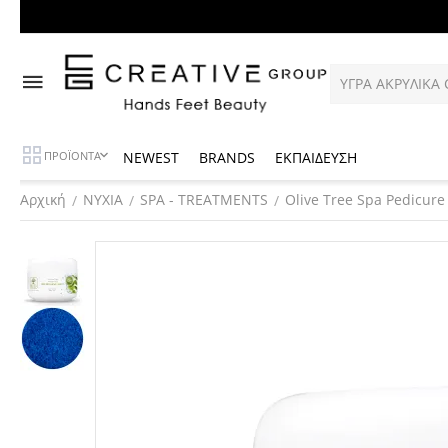
NEWEST
BRANDS
ΕΚΠΑΙΔΕΥΣΗ
ΠΡΟΪΟΝΤΑ
Αρχική
ΝΥΧΙΑ
SPA - TREATMENTS
Olive Tree Spa Pedicure
/
/
/