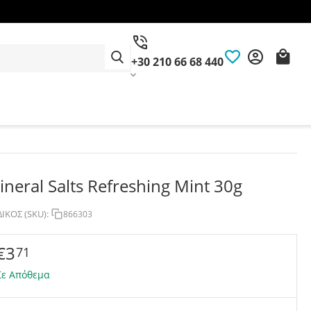
+30 210 66 68 440
ineral Salts Refreshing Mint 30g
ΙΚΟΣ (SKU):
866303
€
3
71
Σε Απόθεμα