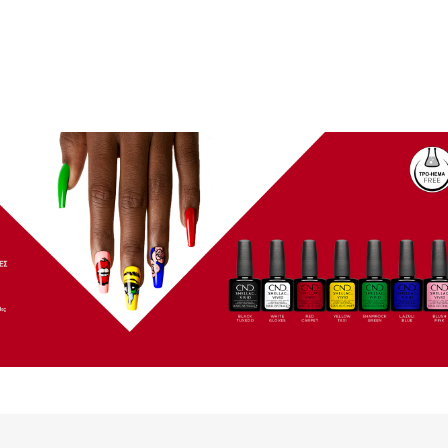
 Treasure 3785g
Gel Scrub Cool Cappuccino
3785g
860044
860045
ΚΩΔΙΚΟΣ (SKU):
Σε Απόθεμα