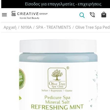
Είσοδος για επαγγελματίες - επιχειρήσεις
Αρχική
/
ΝΥΧΙΑ
/
SPA - TREATMENTS
/
Olive Tree Spa Ped