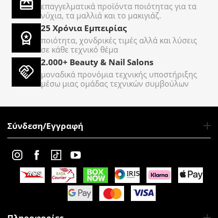
επαγγελματικά προϊόντα ποιότητας για τα
νύχια, τα μαλλιά και το μακιγιάζ.
25 Χρόνια Εμπειρίας
ποιότητα, χονδρικές τιμές αλλά και λύσεις
σε κάθε τεχνικό θέμα
2.000+ Beauty & Nail Salons
μοναδικά προνόμια τεχνικής υποστήριξης
μέσω μιας ομάδας τεχνικών συμβούλων
Σύνδεση/Εγγραφή
Πληροφορίες