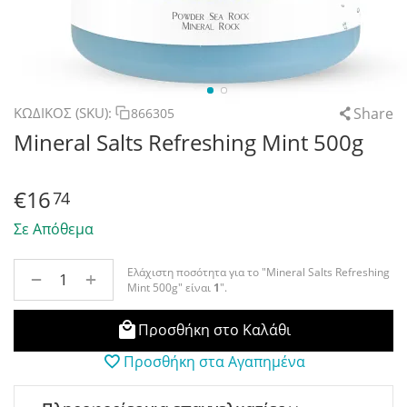
Share
ΚΩΔΙΚΟΣ (SKU):
866305
Mineral Salts Refreshing Mint 500g
€
16
74
Σε Απόθεμα
Ελάχιστη ποσότητα για το "Mineral Salts Refreshing
+
−
Mint 500g" είναι
1
".
Προσθήκη στο Καλάθι
Προσθήκη στα Αγαπημένα