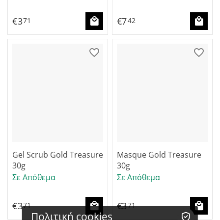
€
3
€
7
71
42
Gel Scrub Gold Treasure
Masque Gold Treasure
30g
30g
Σε Απόθεμα
Σε Απόθεμα
€
3
€
3
71
71
Πολιτική cookies