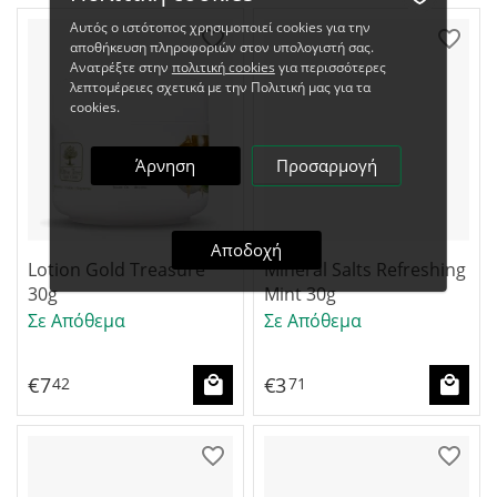
Αυτός ο ιστότοπος χρησιμοποιεί cookies για την
αποθήκευση πληροφοριών στον υπολογιστή σας.
Ανατρέξτε στην
πολιτική cookies
για περισσότερες
λεπτομέρειες σχετικά με την Πολιτική μας για τα
cookies.
Άρνηση
Προσαρμογή
Αποδοχή
Lotion Gold Treasure
Mineral Salts Refreshing
30g
Mint 30g
Σε Απόθεμα
Σε Απόθεμα
€
7
€
3
42
71