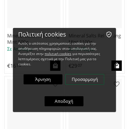
Πολιτική cookies
Mineral Salts Refreshing
Mineral Salts Refreshing
Mint 500g
Mint 1100g
Αυτός ο ιστότοπος χρησιμοποιεί cookies για την
Σε Απόθεμα
Σε Απόθεμα
αποθήκευση πληροφοριών στον υπολογιστή σας.
Ανατρέξτε στην
πολιτική cookies
για περισσότερες
λεπτομέρειες σχετικά με την Πολιτική μας για τα
cookies.
€
16
€
29
74
07
Άρνηση
Προσαρμογή
Αποδοχή